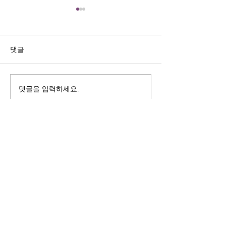
길자연 목사
김동윤 목사
쓰러지는데는 이유가 있다 (사
“거리끼는 양심의 
사기 16:4-17) #길자연목사
날 때” (골 3:18-2
댓글
사
댓글을 입력하세요.
125 S. Vermont Ave. Los Angeles,
CA 90004 | T:
213-381-0082
| F:
213-381-0010
|
office@gawpc.com
IRUS 국제개혁대학교대학원
총신대학교신학대학원