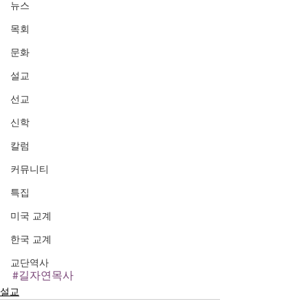
뉴스
목회
문화
설교
선교
신학
칼럼
커뮤니티
특집
미국 교계
한국 교계
교단역사
#길자연목사
설교