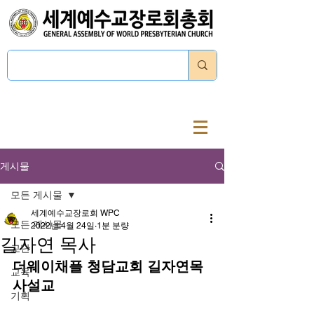
로그인
게시물
모든 게시물
세계예수교장로회 WPC
모든 게시물
2022년 4월 24일
1분 분량
길자연 목사
교단
더웨이채플 청담교회 길자연목
교육
사설교
기획