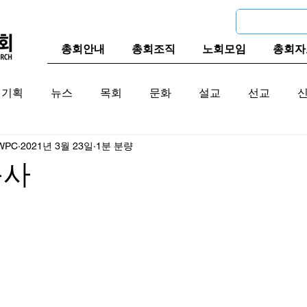
총회안내
총회조직
노회모임
총회자
기획
뉴스
목회
문화
설교
선교
WPC
2021년 3월 23일
1분 분량
교계
한국 교계
교단역사
목사