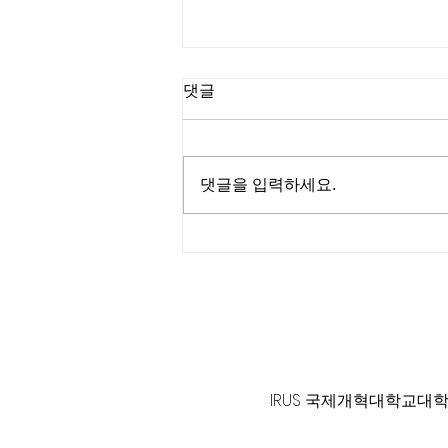
길요나 목사
댓글
“한계를 넘어서는 인생을 살라” (삼
상 23:1-5) #길요나목사
댓글을 입력하세요.
125 S. Vermont Ave. Los A
IRUS 국제개혁대학교대