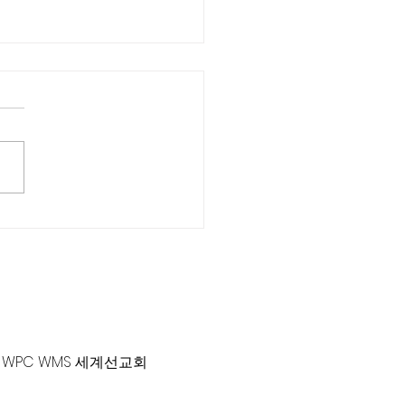
윤 목사
리끼는 양심의 가책이 일어날
골 3:18-21) #김동윤목사
-381-0010 |
office@gawpc.com
WPC WMS 세계선교회