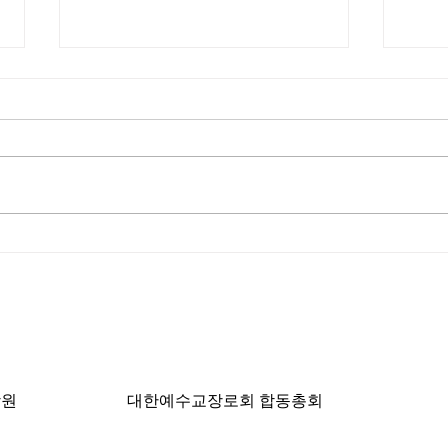
길자연 목사
김동
쓰러지는데는 이유가 있다 (사사
“거
기 16:4-17) #길자연목사
때” (
ngeles, CA 90004 | T: 213-381-0082 | F: 213
학원
대한예수교장로회 합동총회