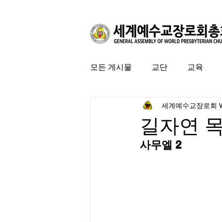
모든 게시물
교단
교육
세계예수교장로회 
커뮤니티
특집
미국 
길자연 
사무엘 2