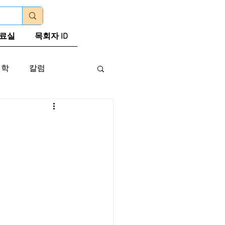
로그인
료실
목회자 ID
신학
칼럼