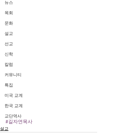
뉴스
목회
문화
설교
선교
신학
칼럼
커뮤니티
특집
미국 교계
한국 교계
교단역사
#길자연목사
설교