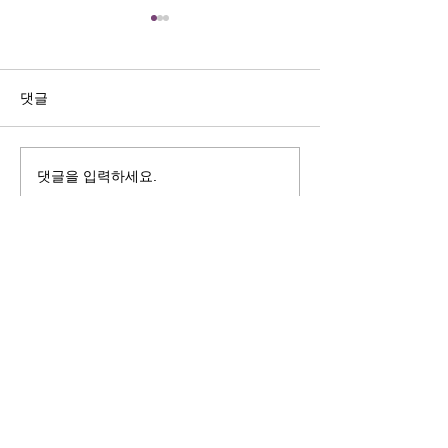
길자연 목사
김동윤 목사
쓰러지는데는 이유가 있다 (사
“거리끼는 양심의 
사기 16:4-17) #길자연목사
날 때” (골 3:18-2
댓글
사
댓글을 입력하세요.
125 S. Vermont Ave. Los Angeles,
CA 90004 | T:
213-381-0082
| F:
213-381-0010
|
office@gawpc.com
IRUS 국제개혁대학교대학원
총신대학교신학대학원