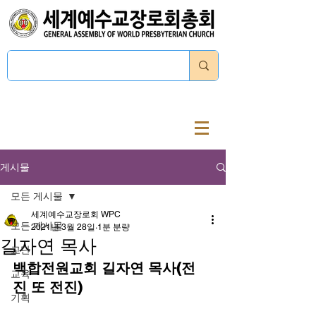
로그인
게시물
모든 게시물
세계예수교장로회 WPC
모든 게시물
2021년 3월 28일
1분 분량
길자연 목사
교단
백합전원교회 길자연 목사(전
교육
진 또 전진)
기획