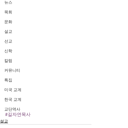
뉴스
목회
문화
설교
선교
신학
칼럼
커뮤니티
특집
미국 교계
한국 교계
교단역사
#길자연목사
설교