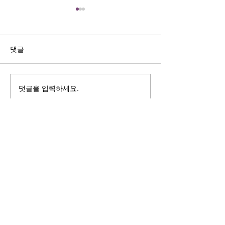
길자연 목사
김동윤 목사
쓰러지는데는 이유가 있다 (사
“거리끼는 양심의 
사기 16:4-17) #길자연목사
날 때” (골 3:18-2
댓글
사
댓글을 입력하세요.
125 S. Vermont Ave. Los Angeles,
CA 90004 | T:
213-381-0082
| F:
213-381-0010
|
office@gawpc.com
IRUS 국제개혁대학교대학원
총신대학교신학대학원