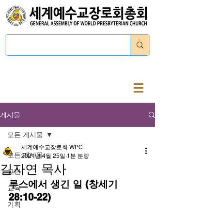
로그인
게시물
모든 게시물
세계예수교장로회 WPC
모든 게시물
2021년 4월 25일
1분 분량
길자연 목사
교단
루스에서 생긴 일 (창세기 
교육
28:10-22)
기획