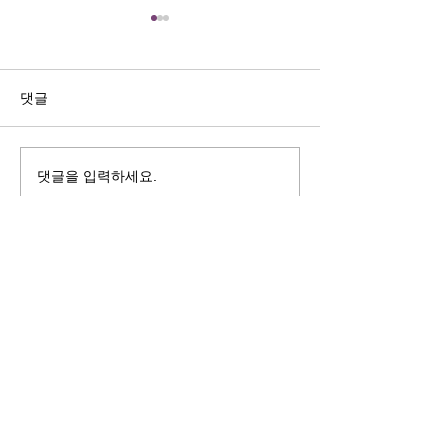
길자연 목사
김동윤 목사
쓰러지는데는 이유가 있다 (사
“거리끼는 양심의 
사기 16:4-17) #길자연목사
날 때” (골 3:18-2
댓글
사
댓글을 입력하세요.
125 S. Vermont Ave. Los Angeles,
CA 90004 | T:
213-381-0082
| F:
213-381-0010
|
office@gawpc.com
IRUS 국제개혁대학교대학원
총신대학교신학대학원