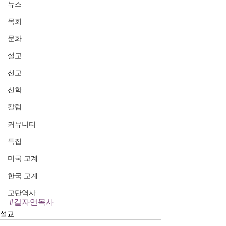
뉴스
목회
문화
설교
선교
신학
칼럼
커뮤니티
특집
미국 교계
한국 교계
교단역사
#길자연목사
설교