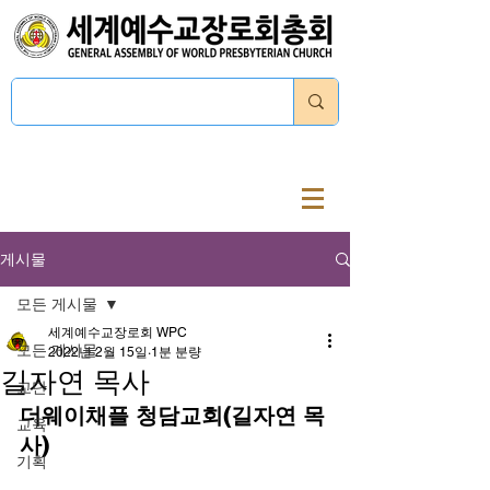
로그인
게시물
모든 게시물
세계예수교장로회 WPC
모든 게시물
2022년 2월 15일
1분 분량
길자연 목사
교단
더웨이채플 청담교회(길자연 목
교육
사)
기획