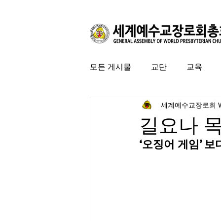
모든 게시물
교단
교육
세계예수교장로회 
커뮤니티
특집
미국 
길요나 
‘오징어 게임’ 