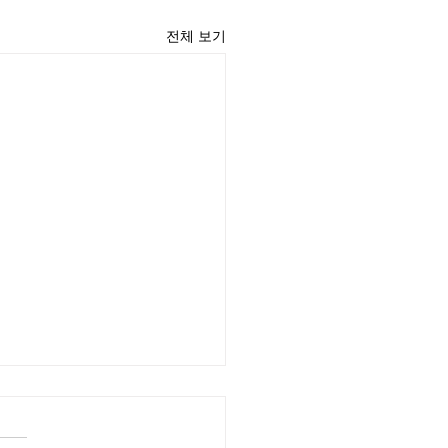
전체 보기
윤 목사
리끼는 양심의 가책이 일어날