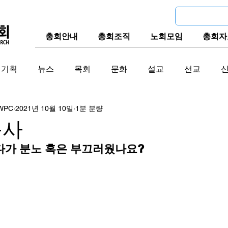
총회안내
총회조직
노회모임
총회자
기획
뉴스
목회
문화
설교
선교
WPC
2021년 10월 10일
1분 분량
교계
한국 교계
교단역사
목사
보다가 분노 혹은 부끄러웠나요?