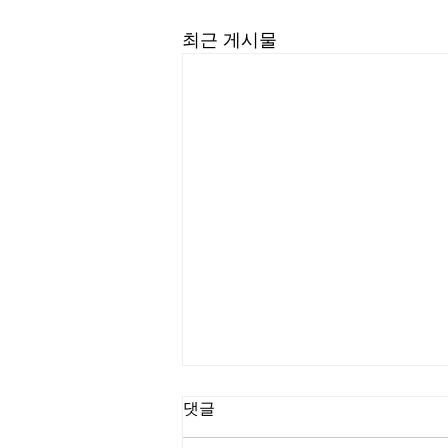
최근 게시물
길요나 목사
댓글
“한계를 넘어서는 인생을 살라” (삼