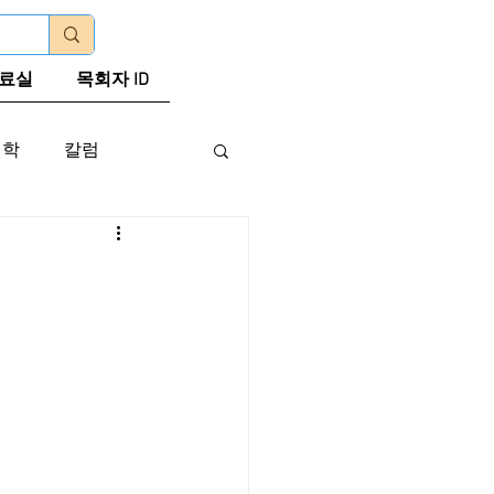
로그인
료실
목회자 ID
신학
칼럼