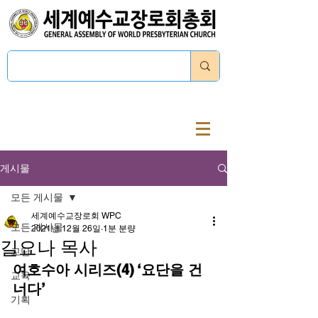
로그인
게시물
모든 게시물
세계예수교장로회 WPC
모든 게시물
2021년 12월 26일
1분 분량
길요나 목사
교단
여호수아 시리즈(4) ‘요단을 건
교육
너다’
기획