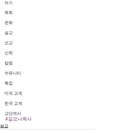
뉴스
목회
문화
설교
선교
신학
칼럼
커뮤니티
특집
미국 교계
한국 교계
교단역사
#길요나목사
설교