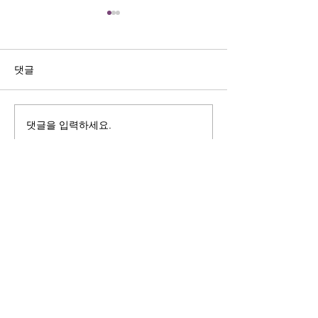
길자연 목사
김동윤 목사
쓰러지는데는 이유가 있다 (사
“거리끼는 양심의 
사기 16:4-17) #길자연목사
날 때” (골 3:18-2
댓글
사
댓글을 입력하세요.
125 S. Vermont Ave. Los Angeles,
CA 90004 | T:
213-381-0082
| F:
213-381-0010
|
office@gawpc.com
IRUS 국제개혁대학교대학원
총신대학교신학대학원