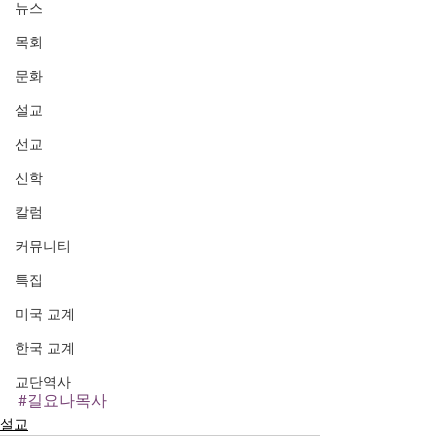
뉴스
목회
문화
설교
선교
신학
칼럼
커뮤니티
특집
미국 교계
한국 교계
교단역사
#길요나목사
설교