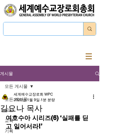
로그인
게시물
모든 게시물
세계예수교장로회 WPC
모든 게시물
2022년 1월 9일
1분 분량
길요나 목사
교단
여호수아 시리즈(6) ‘실패를 딛
교육
고 일어서라!’
기획