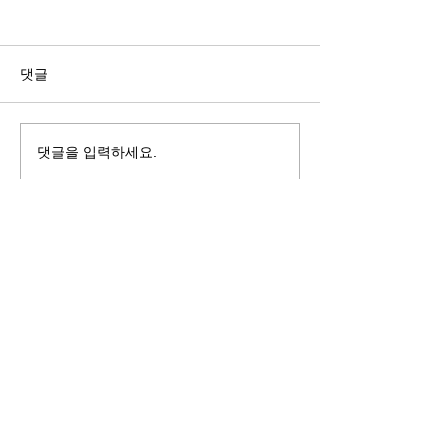
길자연 목사
김동윤 목사
쓰러지는데는 이유가 있다 (사
“거리끼는 양심의 
사기 16:4-17) #길자연목사
날 때” (골 3:18-2
댓글
사
댓글을 입력하세요.
125 S. Vermont Ave. Los Angeles,
CA 90004 | T:
213-381-0082
| F:
213-381-0010
|
office@gawpc.com
IRUS 국제개혁대학교대학원
총신대학교신학대학원