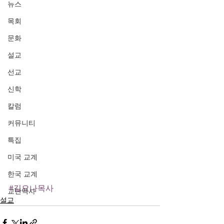
뉴스
목회
문화
설교
선교
신학
칼럼
커뮤니티
특집
미국 교계
한국 교계
#길요나목사
교단역사
설교