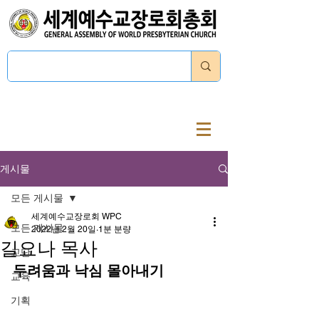
로그인
게시물
모든 게시물
세계예수교장로회 WPC
모든 게시물
2022년 2월 20일
1분 분량
길요나 목사
교단
두려움과 낙심 몰아내기
교육
기획