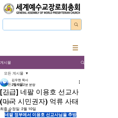
로그인
게시물
모든 게시물
김우현 목사
모든 게시물
2월 6일
2분 분량
[긴급] 네팔 이용호 선교사
교단
(미국 시민권자) 억류 사태
교육
최종 수정일:
2월 10일
기획
네팔 정부에서 이용호 선교사님을 추방