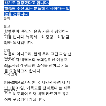
뉴스
하기로 결정했다고 합니다.
협조해 주신 모든 분들께 감사하다는 말
목회
씀을 전합니다.
문화
설교
할렐루야! 주님의 은총 가운데 평안하시
선교
기를 빕니다. 뉴욕서노회 증경노회장 김
신학
상근 목사입니다.
칼럼
다름이 아니오라, 현재 우리 교단 파송 선
커뮤니티
교사이자 네팔노회 노회장이신 이용호 
선교사님의 위급한 소식을 전하고 기도
특집
를 요청하고자 합니다.
미국 교계
이용호 선교사님(미국 시민권자)께서 지
한국 교계
난 1월 31일, '기독교를 전파했다'는 죄목
교단역사
으로 체포되어 현재 네팔 카트만두 유치
장에 구금되어 계십니다.