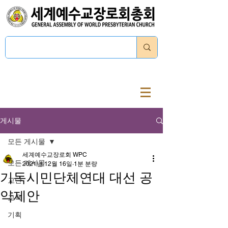
로그인
게시물
모든 게시물
세계예수교장로회 WPC
모든 게시물
2021년 12월 16일
1분 분량
기독시민단체연대 대선 공
교단
약제안
교육
기획