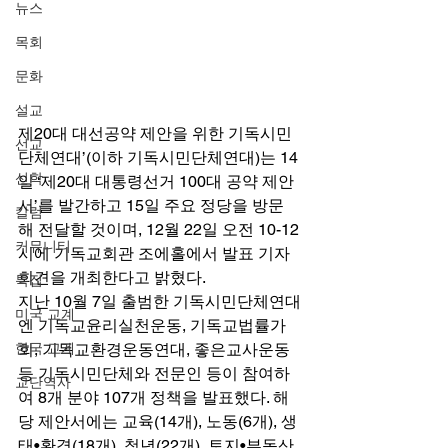
뉴스
목회
문화
설교
제20대 대선공약 제안을 위한 기독시민
선교
단체연대’(이하 기독시민단체연대)는 14
신학
일 ‘제20대 대통령선거 100대 공약 제안
서’를 발간하고 15일 주요 정당을 방문
칼럼
해 전달할 것이며, 12월 22일 오전 10-12
커뮤니티
시에 기독교회관 조에홀에서 발표 기자
회견을 개최한다고 밝혔다. 
특집
지난 10월 7일 출범한 기독시민단체연대
미국 교계
엔 기독교윤리실천운동, 기독교법률가
한국 교계
회, 기독교환경운동연대, 좋은교사운동 
등 기독시민단체와 전문인 등이 참여하
교단역사
여 8개 분야 107개 정책을 발표했다. 해
당 제안서에는 교육(14개), 노동(6개), 생
태•환경(18개), 청년(22개), 토지•부동산