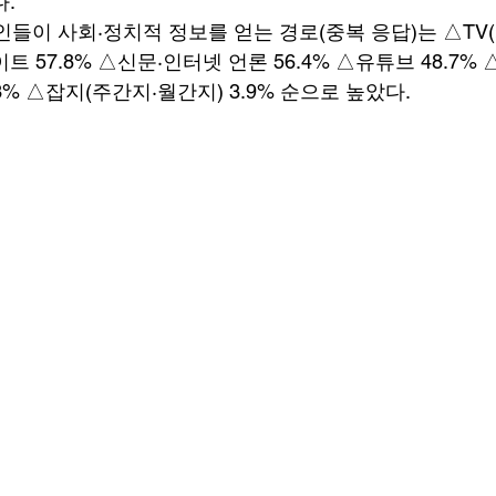
. 
들이 사회·정치적 정보를 얻는 경로(중복 응답)는 △TV(케
이트 57.8% △신문·인터넷 언론 56.4% △유튜브 48.7
.3% △잡지(주간지·월간지) 3.9% 순으로 높았다. 