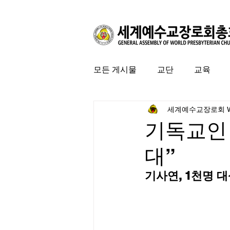
모든 게시물
교단
교육
세계예수교장로회 
커뮤니티
특집
미국 
기독교인 
대”
기사연, 1천명 