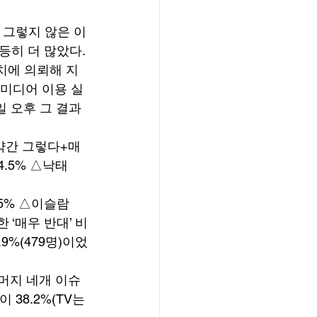
 그렇지 않은 이
히 더 많았다. 
치에 의뢰해 지
‘미디어 이용 실
일 오후 그 결과
약간 그렇다+매
4.5% △낙태 
5% △이슬람 
한 ‘매우 반대’ 비
.9%(479명)이었
머지 네개 이슈
38.2%(TV는 