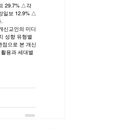
29.7% △각 
일보 12.9% △
. 
‘개신교인의 미디
정치 성향 유형별 
관점으로 본 개신
 활용과 세대별 