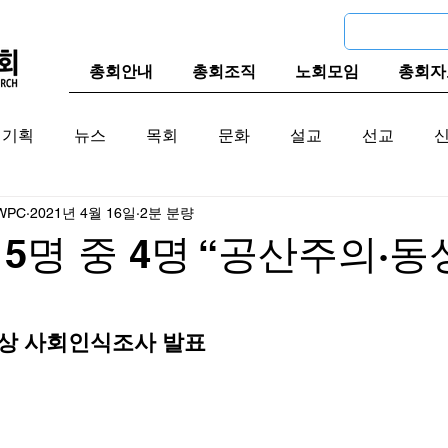
총회안내
총회조직
노회모임
총회자
기획
뉴스
목회
문화
설교
선교
WPC
2021년 4월 16일
2분 분량
교계
한국 교계
교단역사
5명 중 4명 “공산주의·동
대상 사회인식조사 발표