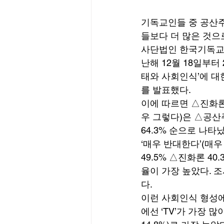
기독교인들 중 공산주
들보다 더 많은 것으
사단법인 한국기독교
난해 12월 18일부터
태와 사회인식’에 대한
를 발표했다. 
이에 따르면 △진화
우 그렇다)은 △공산주의
64.3% 순으로 나타났
‘매우 반대한다’(매우
49.5% △진화론 40
율이 가장 높았다. 조사
다. 
이런 사회인식 형성에
에선 ‘TV’가 가장 많