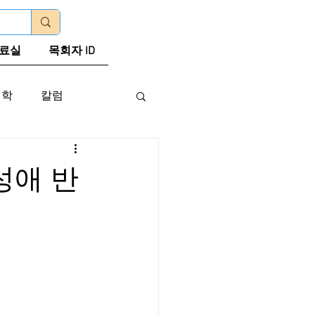
로그인
료실
목회자 ID
신학
칼럼
성애 반