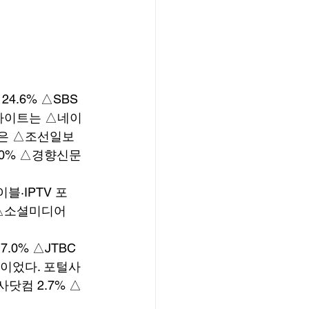
24.6% △SBS 
포털사이트는 △네이
언론은 △조선일보 
.0% △경향신문 
블·IPTV 포
% △소셜미디어 
7.0% △JTBC 
% 순이었다. 포털사
사닷컴 2.7% △