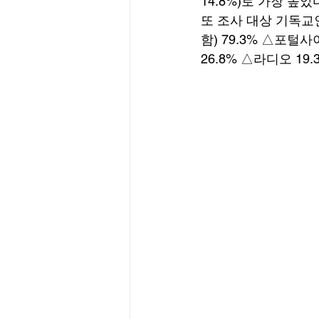
14.8%)로 가장 높았다
또 조사 대상 기독교인
함) 79.3% △포털사
26.8% △라디오 19