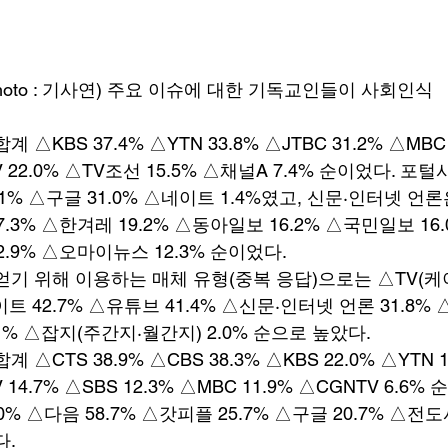
Photo : 기사연) 주요 이슈에 대한 기독교인들이 사회인식
계 △KBS 37.4% △YTN 33.8% △JTBC 31.2% △MBC 
 22.0% △TV조선 15.5% △채널A 7.4% 순이었다. 
9.1% △구글 31.0% △네이트 1.4%였고, 신문·인터넷 
7.3% △한겨레 19.2% △동아일보 16.2% △국민일보 16
2.9% △오마이뉴스 12.3% 순이었다. 
기 위해 이용하는 매체 유형(중복 응답)으로는 △TV(케이
이트 42.7% △유튜브 41.4% △신문·인터넷 언론 31.8
.1% △잡지(주간지·월간지) 2.0% 순으로 높았다. 
 △CTS 38.9% △CBS 38.3% △KBS 22.0% △YTN 1
14.7% △SBS 12.3% △MBC 11.9% △CGNTV 6.6
% △다음 58.7% △갓피플 25.7% △구글 20.7% △전도
. 