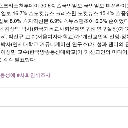
△크리스천투데이 30.8% △국민일보·국민일보 미션라이프 
선일보 16.7% △노컷뉴스·크리스천 노컷뉴스 15.4% △중앙
일보 8.0% △지역신문 6.9% △뉴스앤조이 6.3% 순이었다
선 김상덕 박사(한국기독교사회문제연구원 연구실장)가 
rview’, 박진규 교수(서울여자대학교)가 ‘개신교인의 신앙·
윤 박사(연세대학교 커뮤니케이션 연구소)가 ‘성과 젠더의 
, 이성민 교수(한국방송통신대학교)가 ‘개신교인의 미디어
 각각 발표했다. 
#동성애
#사회인식조사