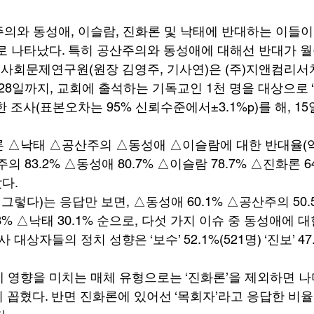
의와 동성애, 이슬람, 진화론 및 낙태에 반대하는 이들이
로 나타났다. 특히 공산주의와 동성애에 대해선 반대가 월등
사회문제연구원(원장 김영주, 기사연)은 (주)지앤컴리서
 28일까지, 교회에 출석하는 기독교인 1천 명을 대상으로 
 조사(표본오차는 95% 신뢰수준에서±3.1%p)를 해, 15
론 △낙태 △공산주의 △동성애 △이슬람에 대한 반대율(
 83.2% △동성애 80.7% △이슬람 78.7% △진화론 6
다. 
 그렇다)는 응답만 보면, △동성애 60.1% △공산주의 50.
.3% △낙태 30.1% 순으로, 다섯 가지 이슈 중 동성애에 대
 대상자들의 정치 성향은 ‘보수’ 52.1%(521명) ‘진보’ 47
 영향을 미치는 매체 유형으로는 ‘진화론’을 제외하면 나
이 꼽혔다. 반면 진화론에 있어선 ‘목회자’라고 응답한 비율이 