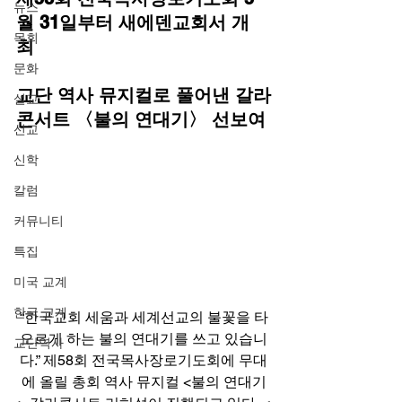
뉴스
월 31일부터 새에덴교회서 개
목회
최
문화
교단 역사 뮤지컬로 풀어낸 갈라
설교
콘서트 〈불의 연대기〉 선보여
선교
신학
칼럼
커뮤니티
특집
미국 교계
한국 교계
“한국교회 세움과 세계선교의 불꽃을 타
오르게 하는 불의 연대기를 쓰고 있습니
교단역사
다.” 제58회 전국목사장로기도회에 무대
에 올릴 총회 역사 뮤지컬 <불의 연대기