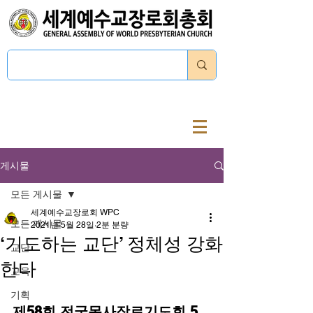
로그인
게시물
모든 게시물
세계예수교장로회 WPC
모든 게시물
2021년 5월 28일
2분 분량
‘기도하는 교단’ 정체성 강화
교단
한다
교육
기획
제58회 전국목사장로기도회 5