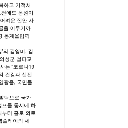
극복하고 기적처
도전에도 응원이 
 어려운 집안 사
 꿈을 이루기까
징 동계올림픽 
’의 김영미, 김
 의성군 철파교
사는 “코로나19
의 건강과 선전
영광을, 국민들
 발탁으로 국가
점프를 동시에 하
픽부터 홀로 외로
봅슬레이의 세 