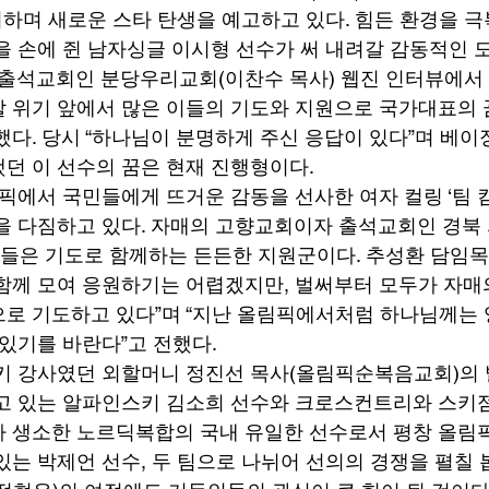
지하며 새로운 스타 탄생을 예고하고 있다. 힘든 환경을 
을 손에 쥔 남자싱글 이시형 선수가 써 내려갈 감동적인 
 출석교회인 분당우리교회(이찬수 목사) 웹진 인터뷰에서
 위기 앞에서 많은 이들의 기도와 지원으로 국가대표의
했다. 당시 “하나님이 분명하게 주신 응답이 있다”며 베이
던 이 선수의 꿈은 현재 진행형이다. 
픽에서 국민들에게 뜨거운 감동을 선사한 여자 컬링 ‘팀 킴
을 다짐하고 있다. 자매의 고향교회이자 출석교회인 경북
도들은 기도로 함께하는 든든한 지원군이다. 추성환 담임목
함께 모여 응원하기는 어렵겠지만, 벌써부터 모두가 자매
로 기도하고 있다”며 “지난 올림픽에서처럼 하나님께는 
있기를 바란다”고 전했다. 
키 강사였던 외할머니 정진선 목사(올림픽순복음교회)의
고 있는 알파인스키 김소희 선수와 크로스컨트리와 스키
 생소한 노르딕복합의 국내 유일한 선수로서 평창 올림
있는 박제언 선수, 두 팀으로 나뉘어 선의의 경쟁을 펼칠 