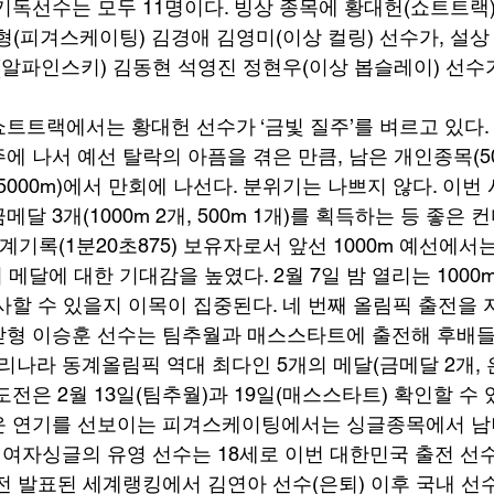
기독선수는 모두 11명이다. 빙상 종목에 황대헌(쇼트트랙)
형(피겨스케이팅) 김경애 김영미(이상 컬링) 선수가, 설상
(알파인스키) 김동현 석영진 정현우(이상 봅슬레이) 선수
트트랙에서는 황대헌 선수가 ‘금빛 질주’를 벼르고 있다. 
 나서 예선 탈락의 아픔을 겪은 만큼, 남은 개인종목(500m
(5000m)에서 만회에 나선다. 분위기는 나쁘지 않다. 이
달 3개(1000m 2개, 500m 1개)를 획득하는 등 좋은
 세계기록(1분20초875) 보유자로서 앞선 1000m 예선에서
며 메달에 대한 기대감을 높였다. 2월 7일 밤 열리는 100
사할 수 있을지 이목이 집중된다. 네 번째 올림픽 출전을
맏형 이승훈 선수는 팀추월과 매스스타트에 출전해 후배들
리나라 동계올림픽 역대 최다인 5개의 메달(금메달 2개, 은
전은 2월 13일(팀추월)과 19일(매스스타트) 확인할 수 있
운 연기를 선보이는 피겨스케이팅에서는 싱글종목에서 남
. 여자싱글의 유영 선수는 18세로 이번 대한민국 출전 선수
전 발표된 세계랭킹에서 김연아 선수(은퇴) 이후 국내 선