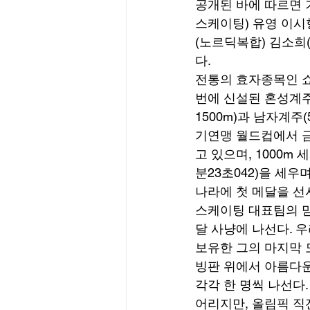
공개된 바에 따르면 
스케이팅) 유영 이시
(노르딕복합) 김소희
다. 
전통의 효자종목인 쇼
번에 신설된 혼성계주에
1500m)과 남자계주
기연맹 월드컵에서 금메
고 있으며, 1000m
분23초042)을 세우
나라에 첫 메달을 선
스케이팅 대표팀의 
달 사냥에 나선다. 우
보유한 그의 마지막 도
빙판 위에서 아름다
각각 한 명씩 나선다
어리지만, 올림픽 직