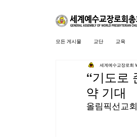
모든 게시물
교단
교육
세계예수교장로회 
커뮤니티
특집
미국 
“기도로 
약 기대
올림픽선교회,