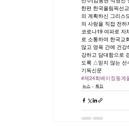
선수(김동현 석영진 
한편 한국올림픽선교회
의 계획하신 그리스도
의 사랑을 직접 전하
코로나19 여파로 자
로 소통하며 한국교회
않고 영육 간에 건강
강하고 담대함으로 
도록 △믿지 않는 선
기독신문
#제24회베이징동계
뉴스
특집