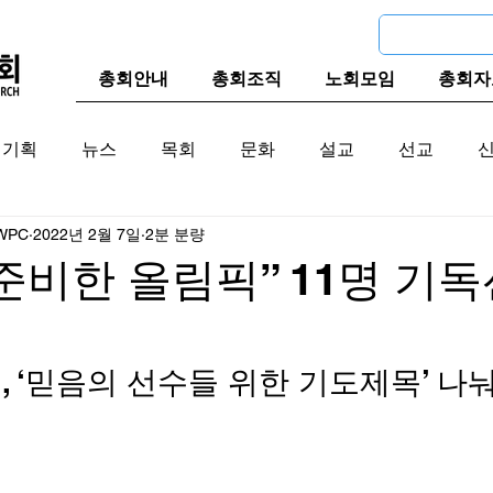
총회안내
총회조직
노회모임
총회자
기획
뉴스
목회
문화
설교
선교
WPC
2022년 2월 7일
2분 분량
교계
한국 교계
교단역사
준비한 올림픽” 11명 기독
 ‘믿음의 선수들 위한 기도제목’ 나눠