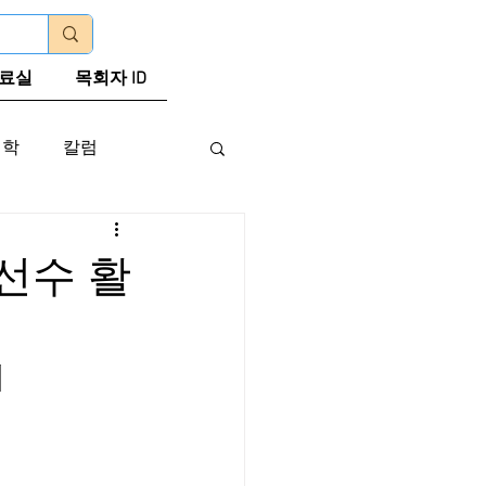
로그인
료실
목회자 ID
신학
칼럼
선수 활
 