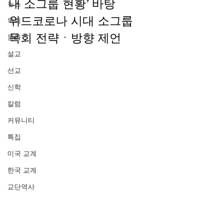
내 소그룹 현황’ 바탕 
뉴스
위드코로나 시대 소그룹 
목회
목회 전략ㆍ방향 제언 
문화
설교
선교
신학
칼럼
커뮤니티
특집
미국 교계
한국 교계
교단역사