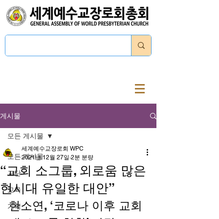
로그인
게시물
모든 게시물
세계예수교장로회 WPC
모든 게시물
2021년 12월 27일
2분 분량
“교회 소그룹, 외로움 많은
교단
현시대 유일한 대안”
교육
한소연, ‘코로나 이후 교회 
기획