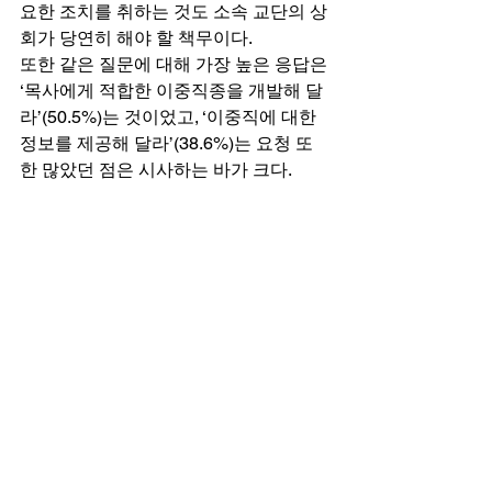
요한 조치를 취하는 것도 소속 교단의 상
회가 당연히 해야 할 책무이다. 
또한 같은 질문에 대해 가장 높은 응답은 
‘목사에게 적합한 이중직종을 개발해 달
라’(50.5%)는 것이었고, ‘이중직에 대한 
정보를 제공해 달라’(38.6%)는 요청 또
한 많았던 점은 시사하는 바가 크다. 
응답자들에게 ‘이중직 업종/직종 결정시 
겪은 어려움’을 물어보았을 때 절대다수
의 목회자들이 ‘목회에 지장을 주지 않는 
이중직을 찾기 어려웠다’(54.5%)고 대답
한 것과, 실제 응답자들이 가장 많이 종사
하는 업종이 단순노무직(22.3%) 자영업
(15.9%) 택배/물류(15%) 등이었던 점과 
앞의 조사결과를 연관지어 생각할 수 있
다. 
정리해보면 목회사역에 커다란 지장을 
주지 않는 수준에서 찾을 수 있는, 나아
가 이왕이면 사역과 연관된 분야에서 의