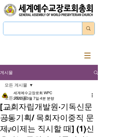
로그인
게시물
모든 게시물
세계예수교장로회 WPC
모든 게시물
2022년 3월 7일
4분 분량
[교회자립개발원·기독신문
교단
공동기획/ 목회자이중직 문
교육
제, 이제는 직시할 때] (1)신
기획