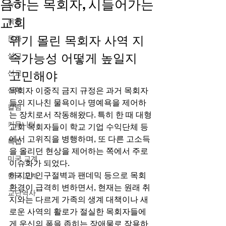
음하는 목회자, 시들어가는
뉴스
교회
목회
위기 몰린 목회자 사역 지
문화
속가능성 어떻게 높일지 
설교
선교
고민해야 
신학
목회자 이중직 금지 규정은 과거 목회자
들의 지나친 물욕이나 명예욕을 제어하
칼럼
는 장치로서 작동해왔다. 특히 한 때 대형
커뮤니티
교회 목회자들이 학교 기업 수익단체 등
에서 고위직을 병행하며, 또 다른 고소득
특집
을 올리던 현상을 제어하는 쪽에서 주로 
미국 교계
이슈화가 되었다. 
하지만 인구절벽과 팬데믹 등으로 목회
한국 교계
환경이 급격히 변하면서, 현재는 원래 취
교단역사
지와는 다르게 가족의 생계 대책이나 새
로운 사역의 활로가 절실한 목회자들에
게 운신의 폭을 좁히는 장애물로 작용하