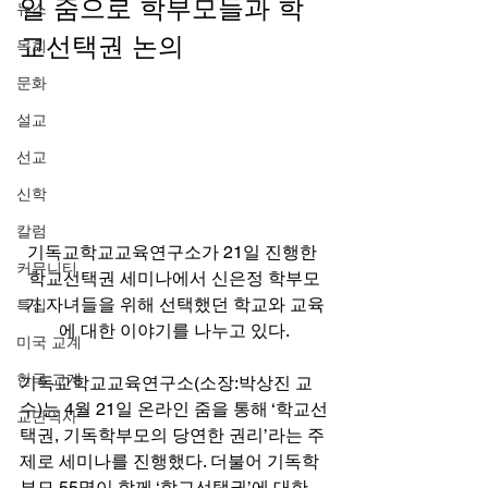
일 줌으로 학부모들과 학
뉴스
교선택권 논의 
목회
문화
설교
선교
신학
칼럼
기독교학교교육연구소가 21일 진행한 
커뮤니티
학교선택권 세미나에서 신은정 학부모
가 자녀들을 위해 선택했던 학교와 교육
특집
에 대한 이야기를 나누고 있다.
미국 교계
한국 교계
기독교학교교육연구소(소장:박상진 교
수)는 4월 21일 온라인 줌을 통해 ‘학교선
교단역사
택권, 기독학부모의 당연한 권리’라는 주
제로 세미나를 진행했다. 더불어 기독학
부모 55명이 함께 ‘학교선택권’에 대한 