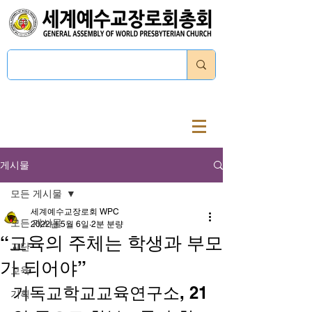
로그인
게시물
모든 게시물
세계예수교장로회 WPC
모든 게시물
2022년 5월 6일
2분 분량
“교육의 주체는 학생과 부모
교단
가 되어야”
교육
기독교학교교육연구소, 21
기획