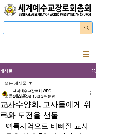
로그인
게시물
모든 게시물
세계예수교장로회 WPC
모든 게시물
2022년 5월 10일
2분 분량
교사수양회, 교사들에게 위
교단
로와 도전을 선물
교육
여름사역으로 바빠질 교사
기획