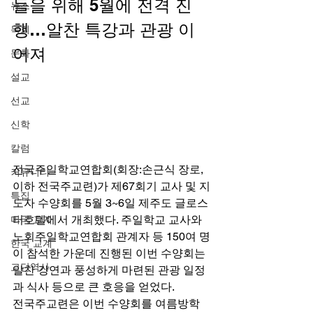
들을 위해 5월에 전격 진
뉴스
행…알찬 특강과 관광 이
목회
어져 
문화
설교
선교
신학
칼럼
전국주일학교연합회(회장:손근식 장로, 
커뮤니티
이하 전국주교련)가 제67회기 교사 및 지
특집
도자 수양회를 5월 3~6일 제주도 글로스
터호텔에서 개최했다. 주일학교 교사와 
미국 교계
노회주일학교연합회 관계자 등 150여 명
한국 교계
이 참석한 가운데 진행된 이번 수양회는 
교단역사
알찬 강연과 풍성하게 마련된 관광 일정
과 식사 등으로 큰 호응을 얻었다. 
전국주교련은 이번 수양회를 여름방학 