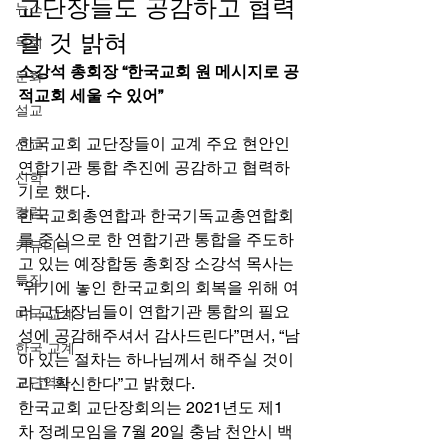
교단장들도 공감하고 협력
뉴스
할 것 밝혀 
목회
소강석 총회장 “한국교회 원 메시지로 공
문화
적교회 세울 수 있어”
설교
한국교회 교단장들이 교계 주요 현안인 
선교
연합기관 통합 추진에 공감하고 협력하
신학
기로 했다. 
칼럼
한국교회총연합과 한국기독교총연합회
를 중심으로 한 연합기관 통합을 주도하
커뮤니티
고 있는 예장합동 총회장 소강석 목사는 
특집
“위기에 놓인 한국교회의 회복을 위해 여
러 교단장님들이 연합기관 통합의 필요
미국 교계
성에 공감해주셔서 감사드린다”면서, “남
한국 교계
아 있는 절차는 하나님께서 해주실 것이
교단역사
라고 확신한다”고 밝혔다. 
한국교회 교단장회의는 2021년도 제1
차 정례모임을 7월 20일 충남 천안시 백