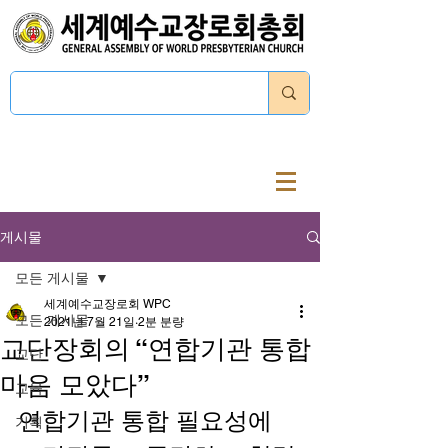
로그인
게시물
모든 게시물
세계예수교장로회 WPC
모든 게시물
2021년 7월 21일
2분 분량
교단장회의 “연합기관 통합
교단
마음 모았다”
교육
연합기관 통합 필요성에 
기획