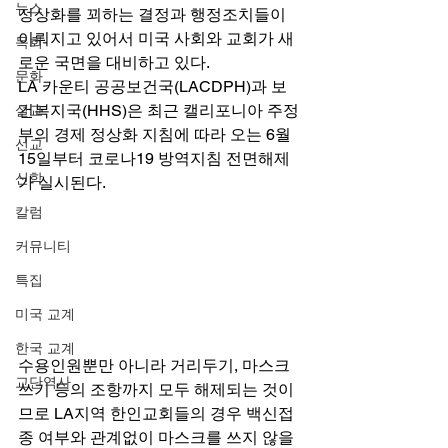
뉴스
정상화를 꾀하는 결정과 행정조치들이 
이뤄지고 있어서 미국 사회와 교회가 새
목회
로운 국면을 대비하고 있다. 
문화
LA 카운티 공공보건국(LACDPH)과 보
건복지국(HHS)은 최근 캘리포니아 주정
설교
부의 경제 정상화 지침에 따라 오는 6월 
선교
15일부터 코로나19 방역지침 전면해제
신학
가 실시된다. 
칼럼
커뮤니티
특집
미국 교계
한국 교계
수용인원뿐만 아니라 거리두기, 마스크 
교단역사
쓰기 등의 조항까지 모두 해제되는 것이
므로 LA지역 한인교회들의 경우 백신접
종 여부와 관계없이 마스크를 쓰지 않을 