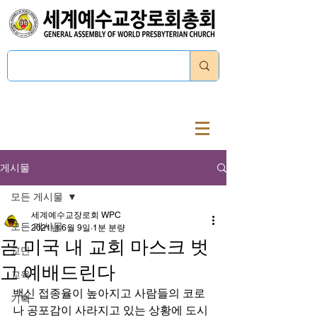
로그인
게시물
모든 게시물
세계예수교장로회 WPC
모든 게시물
2021년 6월 9일
1분 분량
곧 미국 내 교회 마스크 벗
교단
고 예배드린다
교육
백신 접종율이 높아지고 사람들의 코로
기획
나 공포감이 사라지고 있는 상황에 도시 