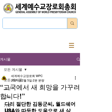
로그인
게시물
모든 게시물
세계예수교장로회 WPC
모든 게시물
2021년 2월 5일
2분 분량
“고국에서 새 희망을 가꾸려
교단
합니다!”
교육
다리 절단한 김동군씨, 월드쉐어
기획
USA와 따듯한 도움으로 새 삶