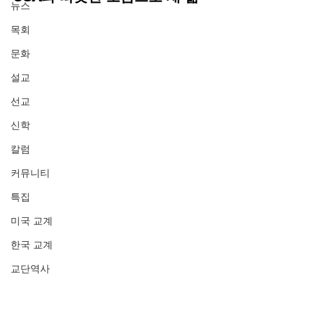
뉴스
목회
문화
설교
선교
신학
칼럼
커뮤니티
특집
미국 교계
한국 교계
교단역사