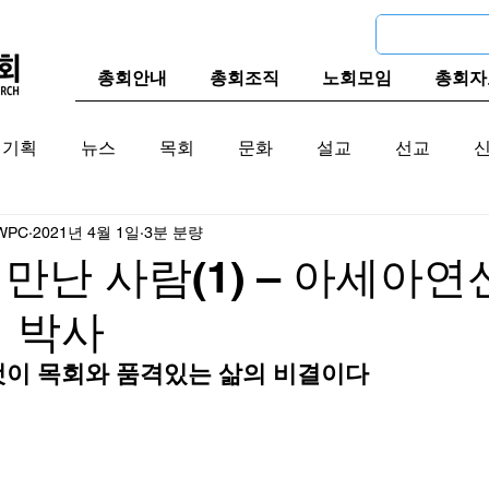
총회안내
총회조직
노회모임
총회자
기획
뉴스
목회
문화
설교
선교
WPC
2021년 4월 1일
3분 분량
교계
한국 교계
교단역사
만난 사람(1) – 아세아연
 박사
것이 목회와 품격있는 삶의 비결이다