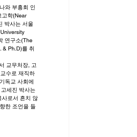
나와 부흥회 인
학(Near 
세진 박사는 서울
versity 
 연구소(The 
& Ph.D)를 취
 교무처장, 고
 교수로 재직하
 기독교 사회에
 고세진 박사는 
목사로서 흔치 않
 향한 조언을 들