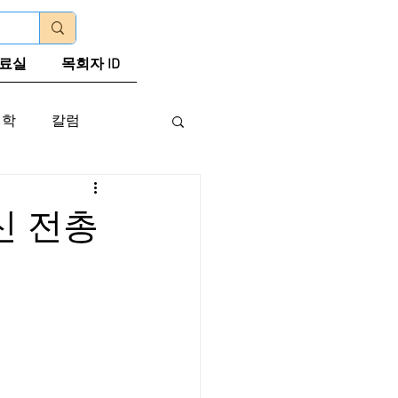
로그인
료실
목회자 ID
신학
칼럼
신 전총