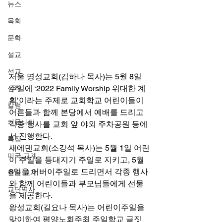
뉴스
목회
문화
설교
선교
서울 명성교회(김하나 목사)는 5월 8일 
주일에 ‘2022 Family Worship 위대한 계
신학
획’이라는 주제로 교회학교 어린이들이 
칼럼
어른들과 함께 본당에서 예배를 드리고 
커뮤니티
각종 행사를 교회 앞 야외 주차공원 등에
서 진행한다. 
특집
새에덴교회(소강석 목사)는 5월 1일 어린
미국 교계
이 주일을 등대지기 주일로 지키고, 5월 
8일을 어버이주일로 드리면서 각종 행사
한국 교계
와 함께 어린이들과 부모님들에게 선물
교단역사
을 제공한다. 
왕성교회(길요나 목사)는 어린이주일을 
맞이하여 평양노회주최 주일학교 글짓