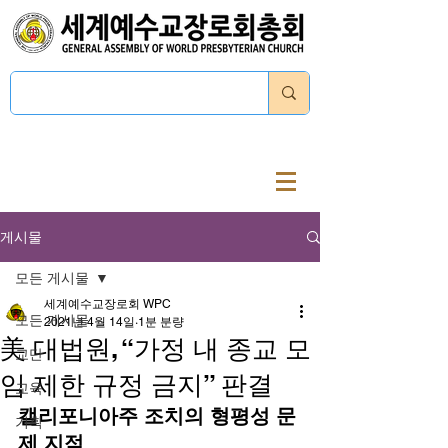
로그인
게시물
모든 게시물
세계예수교장로회 WPC
모든 게시물
2021년 4월 14일
1분 분량
美 대법원, “가정 내 종교 모
교단
임 제한 규정 금지” 판결
교육
캘리포니아주 조치의 형평성 문
기획
제 지적