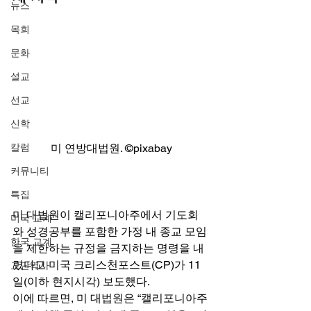
뉴스
목회
문화
설교
선교
신학
칼럼
미 연방대법원. ©pixabay
커뮤니티
특집
미 대법원이 캘리포니아주에서 기도회
미국 교계
와 성경공부를 포함한 가정 내 종교 모임
한국 교계
을 제한하는 규정을 금지하는 명령을 내
렸다고 미국 크리스천포스트(CP)가 11
교단역사
일(이하 현지시각) 보도했다. 
이에 따르면, 미 대법원은 “캘리포니아주